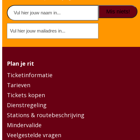
Naam
(erforderlich)
Vorname
E-
mailadres
(erforderlich)
Plan je rit
Ticketinformatie
Tarieven
Tickets kopen
Dienstregeling
Stations & routebeschrijving
Mindervalide
Veelgestelde vragen