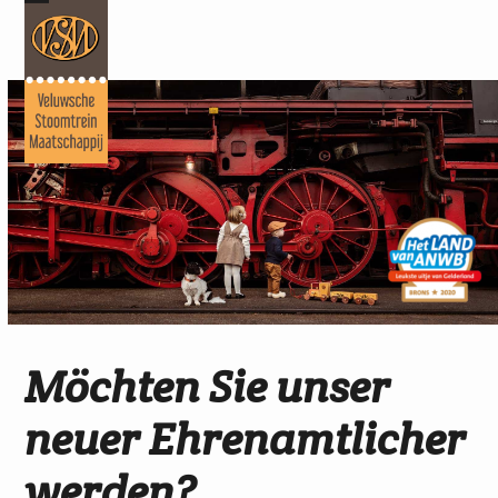
Skip
Open
Close
to
mobile
mobile
content
menu
menu
Möchten Sie unser
neuer Ehrenamtlicher
werden?