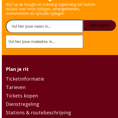
Blijf op de hoogte en ontvang regelmatig het laatste
nieuws over onze rijdagen, arrangementen,
evenementen en speciale rijdagen.
Naam
(erforderlich)
Vorname
E-
mailadres
(erforderlich)
Plan je rit
Ticketinformatie
Tarieven
Tickets kopen
Dienstregeling
Stations & routebeschrijving