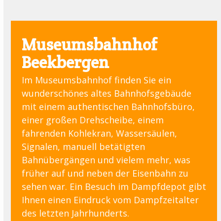
Museumsbahnhof
Beekbergen
Im Museumsbahnhof finden Sie ein
wunderschönes altes Bahnhofsgebäude
mit einem authentischen Bahnhofsbüro,
einer großen Drehscheibe, einem
fahrenden Kohlekran, Wassersäulen,
Signalen, manuell betätigten
Bahnübergängen und vielem mehr, was
früher auf und neben der Eisenbahn zu
sehen war. Ein Besuch im Dampfdepot gibt
Ihnen einen Eindruck vom Dampfzeitalter
des letzten Jahrhunderts.