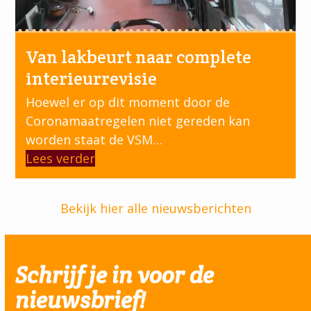
Van lakbeurt naar complete
interieurrevisie
Hoewel er op dit moment door de
Coronamaatregelen niet gereden kan
worden staat de VSM…
Lees verder
Bekijk hier alle nieuwsberichten
Schrijf je in voor de
nieuwsbrief!