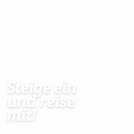
Steige ein
und reise
mit!