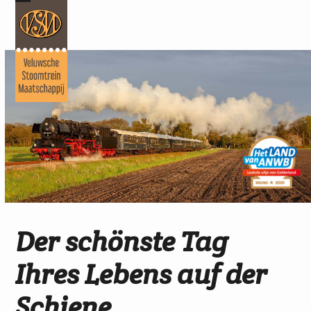
Skip
Open
Close
to
mobile
mobile
content
menu
menu
Der schönste Tag
Ihres Lebens auf der
Schiene