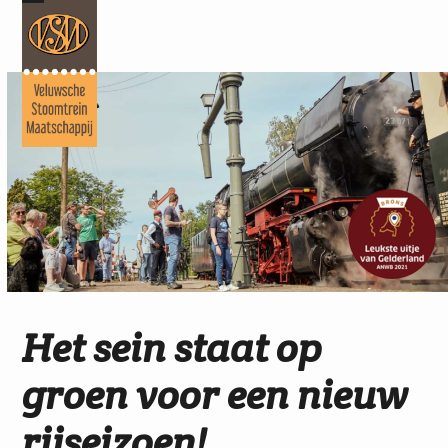
Skip
Open
Close
to
mobile
mobile
content
menu
menu
Het sein staat op
groen voor een nieuw
rijseizoen!