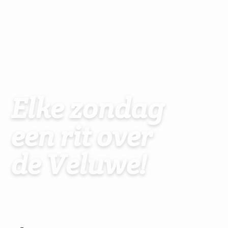
Elke zondag
een rit over
de Veluwe!