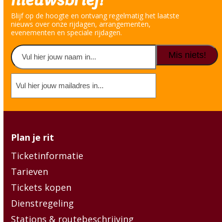
Blijf op de hoogte en ontvang regelmatig het laatste
nieuws over onze rijdagen, arrangementen,
evenementen en speciale rijdagen.
Naam
(Vereist)
Voornaam
E-
mailadres
(Vereist)
Plan je rit
Ticketinformatie
Tarieven
Tickets kopen
Dienstregeling
Stations & routebeschrijving