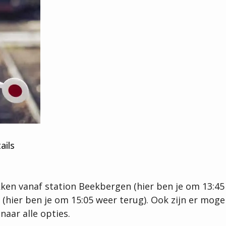
augustus
2026
aantal
ails
kken vanaf station Beekbergen (hier ben je om 13:45
(hier ben je om 15:05 weer terug). Ook zijn er mogel
naar alle opties.