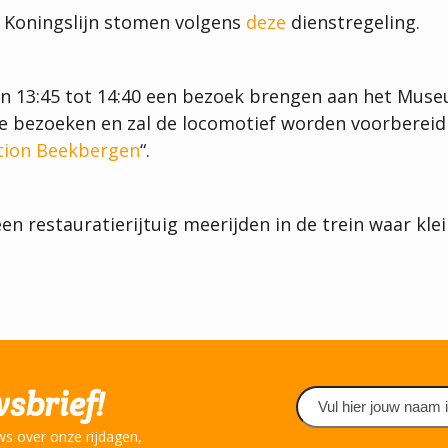
e Koningslijn stomen volgens
deze
dienstregeling.
an 13:45 tot 14:40 een bezoek brengen aan het Muse
zoeken en zal de locomotief worden voorbereid voo
ion Beekbergen
“.
 een restauratierijtuig meerijden in de trein waar kl
wsbrief!
Naam
(Vereist)
ws over onze rijdagen,
Voornaam