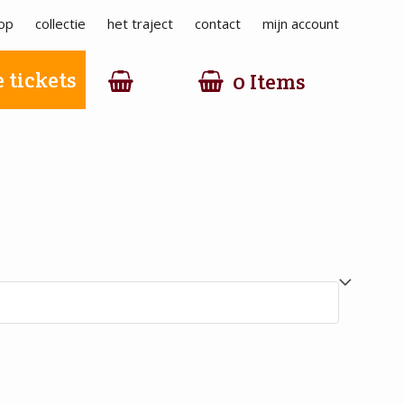
op
collectie
het traject
contact
mijn account
 tickets
0 Items