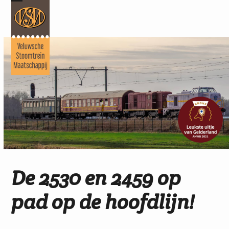
Skip
Open
Close
to
mobile
mobile
content
menu
menu
De 2530 en 2459 op
pad op de hoofdlijn!