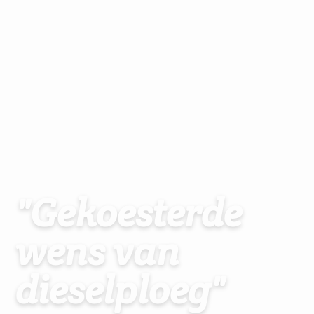
"Gekoesterde
wens van
dieselploeg"