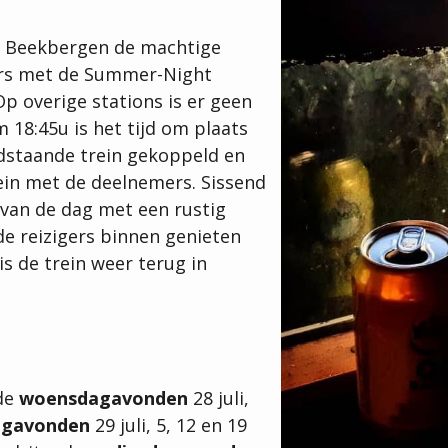
te Beekbergen de machtige
ers met de Summer-Night
p overige stations is er geen
m 18:45u is het tijd om plaats
dstaande trein gekoppeld en
rein met de deelnemers. Sissend
ht van de dag met een rustig
de reizigers binnen genieten
is de trein weer terug in
 de
woensdagavonden
28 juli,
agavonden
29 juli, 5, 12 en 19