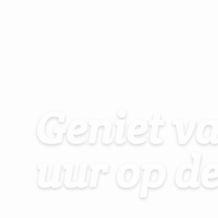
Geniet v
uur op d