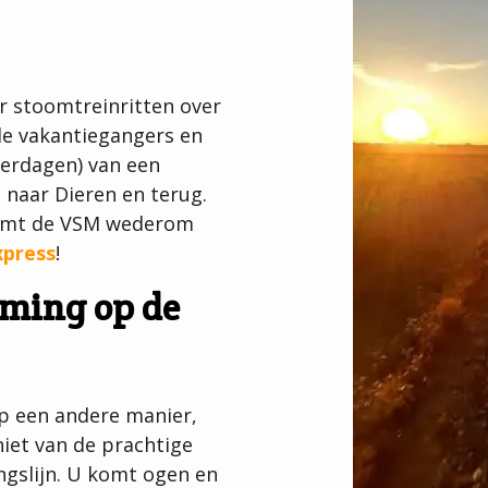
r stoomtreinritten over
le vakantiegangers en
aterdagen) van een
 naar Dieren en terug.
komt de VSM wederom
press
!
mming op de
op een andere manier,
niet van de prachtige
ngslijn. U komt ogen en