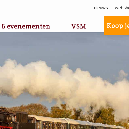
nieuws
websh
Koop je
 & evenementen
VSM