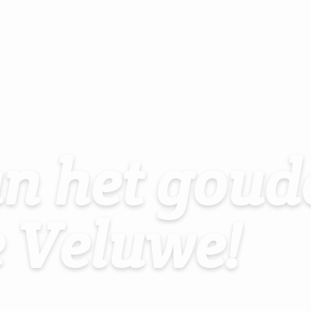
an het goud
e Veluwe!