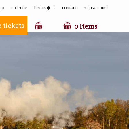
op
collectie
het traject
contact
mijn account
 tickets
0 Items