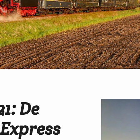
1: De
Express