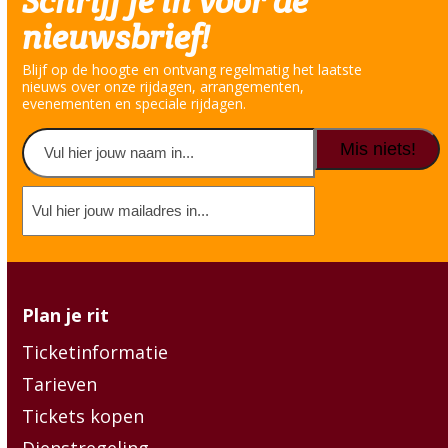
Schrijf je in voor de
nieuwsbrief!
Blijf op de hoogte en ontvang regelmatig het laatste
nieuws over onze rijdagen, arrangementen,
evenementen en speciale rijdagen.
Naam
(Vereist)
Voornaam
E-
mailadres
(Vereist)
Plan je rit
Ticketinformatie
Tarieven
Tickets kopen