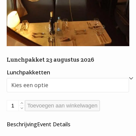
Lunchpakket 23 augustus 2026
Lunchpakketten
Lunchpakket
Toevoegen aan winkelwagen
23
augustus
Beschrijving
Event Details
2026