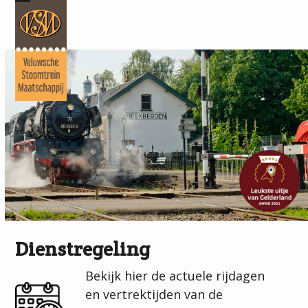
Skip
Open
Close
to
mobile
mobile
content
menu
menu
Dienstregeling
Bekijk hier de actuele rijdagen
en vertrektijden van de