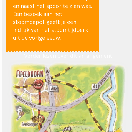
en naast het spoor te zien was.
Een bezoek aan het
stoomdepot geeft je een
indruk van het stoomtijdperk
uit de vorige eeuw.
Verder lezen over dit arrangement