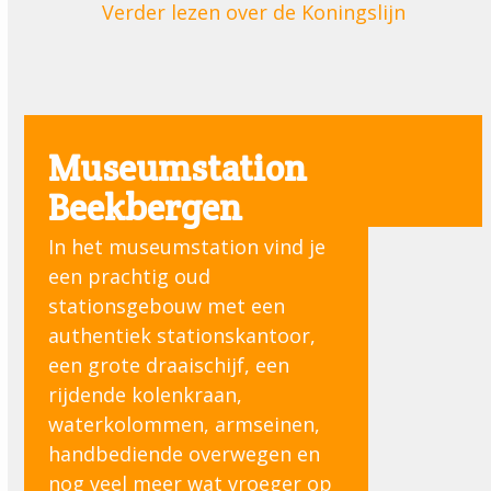
Verder lezen over de Koningslijn
Museumstation
Beekbergen
In het museumstation vind je
een prachtig oud
stationsgebouw met een
authentiek stationskantoor,
een grote draaischijf, een
rijdende kolenkraan,
waterkolommen, armseinen,
handbediende overwegen en
nog veel meer wat vroeger op