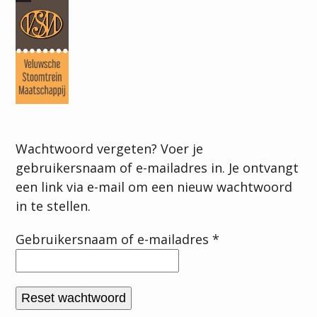
Skip
Open
Close
to
mobile
mobile
content
menu
menu
Wachtwoord vergeten? Voer je
gebruikersnaam of e-mailadres in. Je ontvangt
een link via e-mail om een nieuw wachtwoord
in te stellen.
Vereist
Gebruikersnaam of e-mailadres
*
Reset wachtwoord