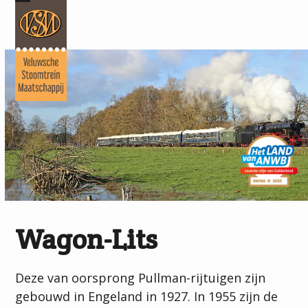
Skip
Open
Close
to
mobile
mobile
content
menu
menu
Wagon-Lits
Deze van oorsprong Pullman-rijtuigen zijn
gebouwd in Engeland in 1927. In 1955 zijn de