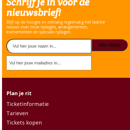
Schrijf je in voor de
nieuwsbrief!
Blijf op de hoogte en ontvang regelmatig het laatste
nieuws over onze rijdagen, arrangementen,
evenementen en speciale rijdagen.
Naam
(Vereist)
Voornaam
E-
mailadres
(Vereist)
Plan je rit
Ticketinformatie
Tarieven
Tickets kopen